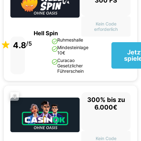
300 FS
Kein Code
erforderlich
Hell Spin
Ruhmeshalle
4.8
/5
Mindesteinlage
Jetz
10€
spiel
Curacao
Gesetzlicher
Führerschein
6
300% bis zu
6.000€
Kein Code