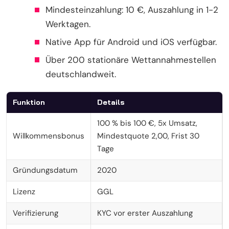
Mindesteinzahlung: 10 €, Auszahlung in 1-2
Werktagen.
Native App für Android und iOS verfügbar.
Über 200 stationäre Wettannahmestellen
deutschlandweit.
Funktion
Details
100 % bis 100 €, 5x Umsatz,
Willkommensbonus
Mindestquote 2,00, Frist 30
Tage
Gründungsdatum
2020
Lizenz
GGL
Verifizierung
KYC vor erster Auszahlung