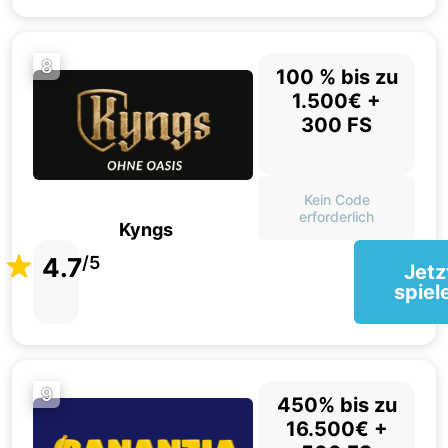
8
100 % bis zu
1.500€ +
300 FS
Kein Code
erforderlich
Kyngs
4.7
/5
Jetz
spiel
9
450% bis zu
16.500€ +