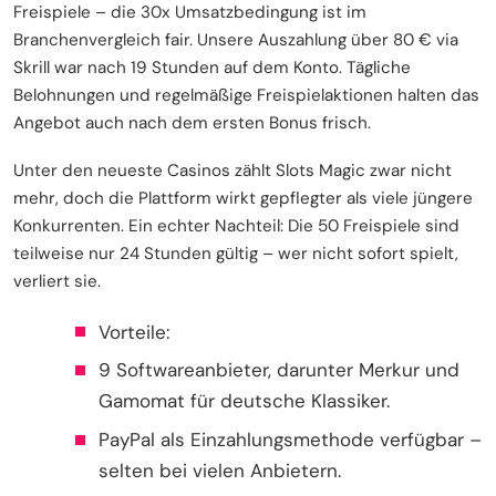
Freispiele – die 30x Umsatzbedingung ist im
Branchenvergleich fair. Unsere Auszahlung über 80 € via
Skrill war nach 19 Stunden auf dem Konto. Tägliche
Belohnungen und regelmäßige Freispielaktionen halten das
Angebot auch nach dem ersten Bonus frisch.
Unter den neueste Casinos zählt Slots Magic zwar nicht
mehr, doch die Plattform wirkt gepflegter als viele jüngere
Konkurrenten. Ein echter Nachteil: Die 50 Freispiele sind
teilweise nur 24 Stunden gültig – wer nicht sofort spielt,
verliert sie.
Vorteile:
9 Softwareanbieter, darunter Merkur und
Gamomat für deutsche Klassiker.
PayPal als Einzahlungsmethode verfügbar –
selten bei vielen Anbietern.