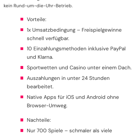
kein Rund-um-die-Uhr-Betrieb.
Vorteile:
1x Umsatzbedingung – Freispielgewinne
schnell verfügbar.
10 Einzahlungsmethoden inklusive PayPal
und Klarna.
Sportwetten und Casino unter einem Dach.
Auszahlungen in unter 24 Stunden
bearbeitet.
Native Apps für iOS und Android ohne
Browser-Umweg.
Nachteile:
Nur 700 Spiele – schmaler als viele