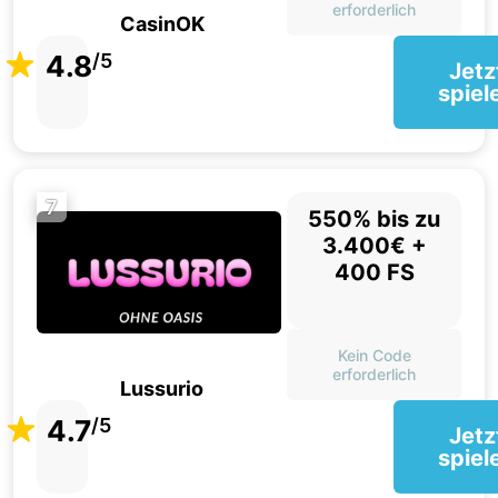
erforderlich
CasinOK
4.8
/5
Jetz
spiel
7
550% bis zu
3.400€ +
400 FS
Kein Code
erforderlich
Lussurio
4.7
/5
Jetz
spiel