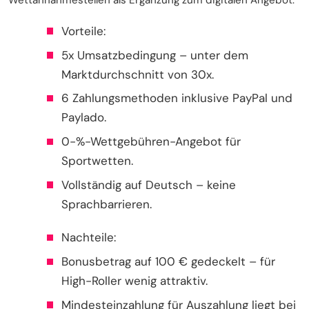
Vorteile:
5x Umsatzbedingung – unter dem
Marktdurchschnitt von 30x.
6 Zahlungsmethoden inklusive PayPal und
Paylado.
0-%-Wettgebühren-Angebot für
Sportwetten.
Vollständig auf Deutsch – keine
Sprachbarrieren.
Nachteile:
Bonusbetrag auf 100 € gedeckelt – für
High-Roller wenig attraktiv.
Mindesteinzahlung für Auszahlung liegt bei