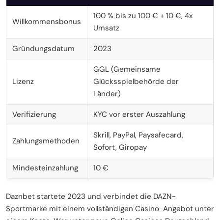
100 % bis zu 100 € + 10 €, 4x
Willkommensbonus
Umsatz
Gründungsdatum
2023
GGL (Gemeinsame
Lizenz
Glücksspielbehörde der
Länder)
Verifizierung
KYC vor erster Auszahlung
Skrill, PayPal, Paysafecard,
Zahlungsmethoden
Sofort, Giropay
Mindesteinzahlung
10 €
Daznbet startete 2023 und verbindet die DAZN-
Sportmarke mit einem vollständigen Casino-Angebot unter