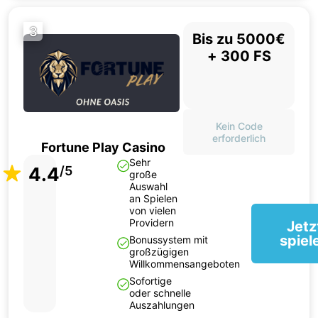
3
Bis zu 5000€
+ 300 FS
Kein Code
erforderlich
Fortune Play Casino
Sehr
4.4
/5
große
Auswahl
an Spielen
von vielen
Providern
Jetz
spiel
Bonussystem mit
großzügigen
Willkommensangeboten
Sofortige
oder schnelle
Auszahlungen