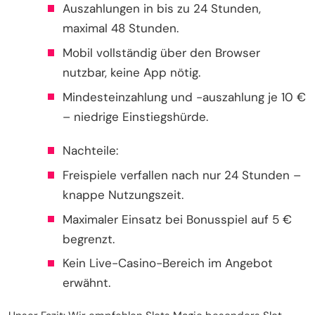
Auszahlungen in bis zu 24 Stunden,
maximal 48 Stunden.
Mobil vollständig über den Browser
nutzbar, keine App nötig.
Mindesteinzahlung und -auszahlung je 10 €
– niedrige Einstiegshürde.
Nachteile:
Freispiele verfallen nach nur 24 Stunden –
knappe Nutzungszeit.
Maximaler Einsatz bei Bonusspiel auf 5 €
begrenzt.
Kein Live-Casino-Bereich im Angebot
erwähnt.