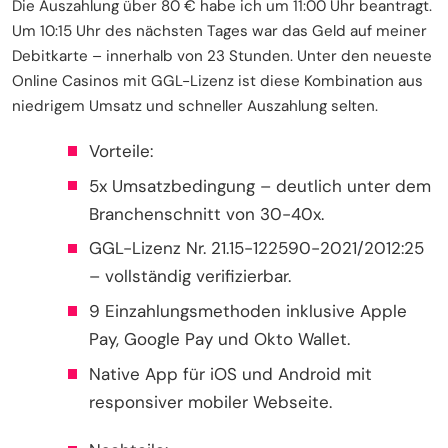
Die Auszahlung über 80 € habe ich um 11:00 Uhr beantragt.
Um 10:15 Uhr des nächsten Tages war das Geld auf meiner
Debitkarte – innerhalb von 23 Stunden. Unter den neueste
Online Casinos mit GGL-Lizenz ist diese Kombination aus
niedrigem Umsatz und schneller Auszahlung selten.
Vorteile:
5x Umsatzbedingung – deutlich unter dem
Branchenschnitt von 30-40x.
GGL-Lizenz Nr. 21.15-122590-2021/2012:25
– vollständig verifizierbar.
9 Einzahlungsmethoden inklusive Apple
Pay, Google Pay und Okto Wallet.
Native App für iOS und Android mit
responsiver mobiler Webseite.