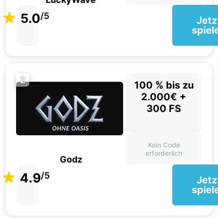
5.0
/5
Jetz
spiel
2
100 % bis zu
2.000€ +
300 FS
Kein Code
erforderlich
Godz
4.9
/5
Jetz
spiel