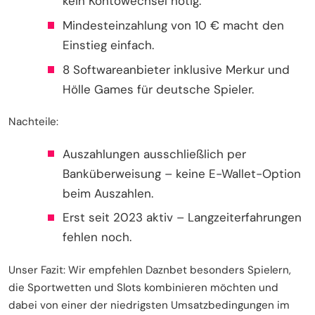
kein Kontowechsel nötig.
Mindesteinzahlung von 10 € macht den
Einstieg einfach.
8 Softwareanbieter inklusive Merkur und
Hölle Games für deutsche Spieler.
Nachteile:
Auszahlungen ausschließlich per
Banküberweisung – keine E-Wallet-Option
beim Auszahlen.
Erst seit 2023 aktiv – Langzeiterfahrungen
fehlen noch.
Unser Fazit: Wir empfehlen Daznbet besonders Spielern,
die Sportwetten und Slots kombinieren möchten und
dabei von einer der niedrigsten Umsatzbedingungen im